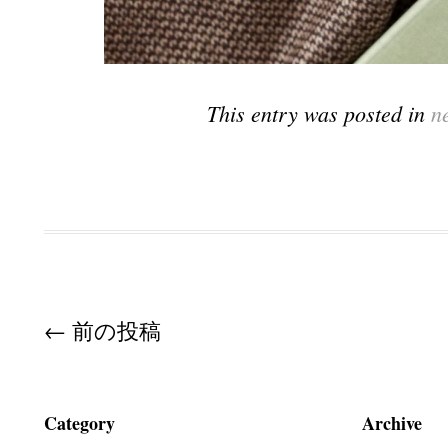
This entry was posted in
n
Post navigation
←
前の投稿
Category
Archive