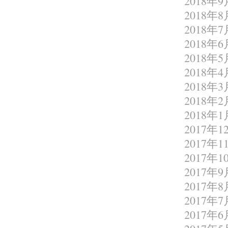
2018年9
2018年8
2018年7
2018年6
2018年5
2018年4
2018年3
2018年2
2018年1
2017年1
2017年1
2017年1
2017年9
2017年8
2017年7
2017年6