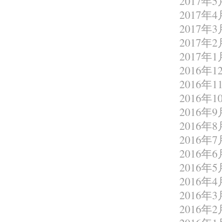
2017年5
2017年4
2017年3
2017年2
2017年1
2016年1
2016年1
2016年1
2016年9
2016年8
2016年7
2016年6
2016年5
2016年4
2016年3
2016年2