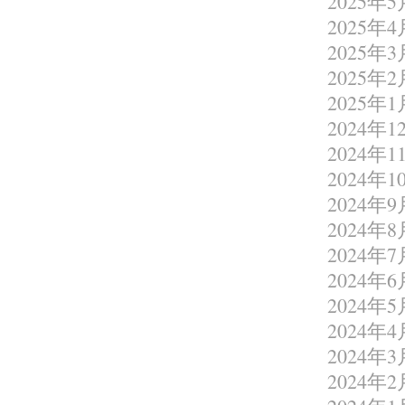
2025年5
2025年4
2025年3
2025年2
2025年1
2024年1
2024年1
2024年1
2024年9
2024年8
2024年7
2024年6
2024年5
2024年4
2024年3
2024年2