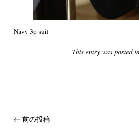
Navy 3p suit
This entry was posted i
Post navigation
←
前の投稿