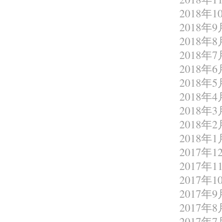
2018年1
2018年9
2018年8
2018年7
2018年6
2018年5
2018年4
2018年3
2018年2
2018年1
2017年1
2017年1
2017年1
2017年9
2017年8
2017年7