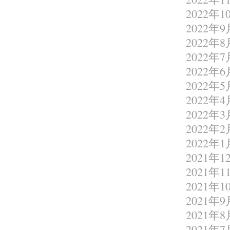
2022年1
2022年9
2022年8
2022年7
2022年6
2022年5
2022年4
2022年3
2022年2
2022年1
2021年1
2021年1
2021年1
2021年9
2021年8
2021年7