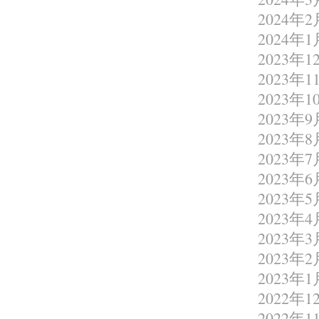
2024年2
2024年1
2023年1
2023年1
2023年1
2023年9
2023年8
2023年7
2023年6
2023年5
2023年4
2023年3
2023年2
2023年1
2022年1
2022年1