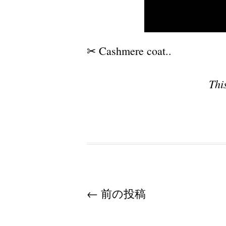
✂︎ Cashmere coat..
Thi
Post navigation
←
前の投稿