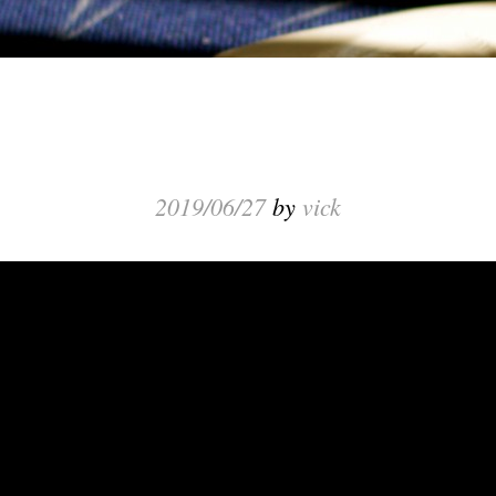
2019/06/27
by
vick