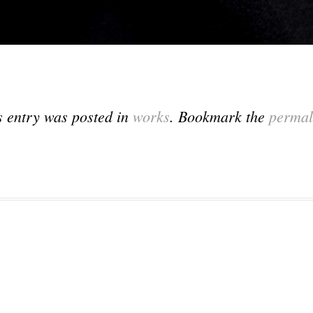
s entry was posted in
works
. Bookmark the
permal