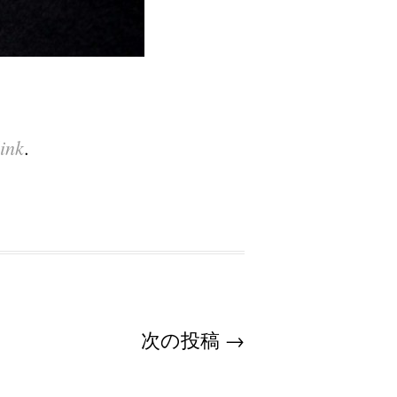
ink
.
次の投稿
→