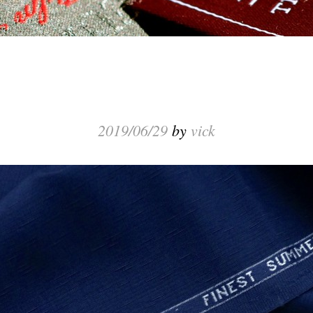
2019/06/29
by
vick