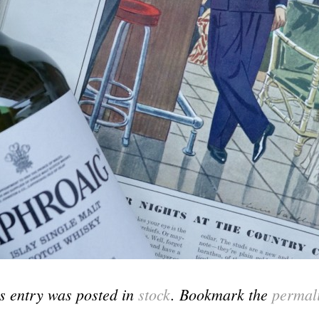
s entry was posted in
stock
. Bookmark the
permal