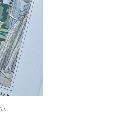
ink
.