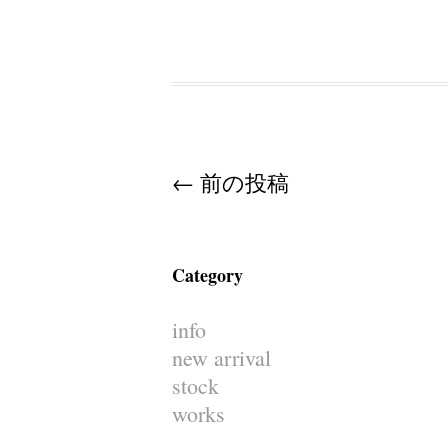
Post navigation
←
前の投稿
Category
info
new arrival
stock
works