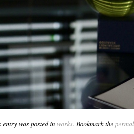
s entry was posted in
works
. Bookmark the
permal