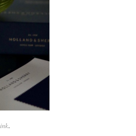
ink
.