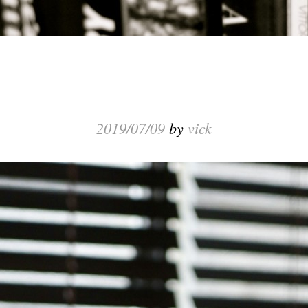
2019/07/09
by
vick