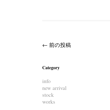
Post navigation
←
前の投稿
Category
info
new arrival
stock
works