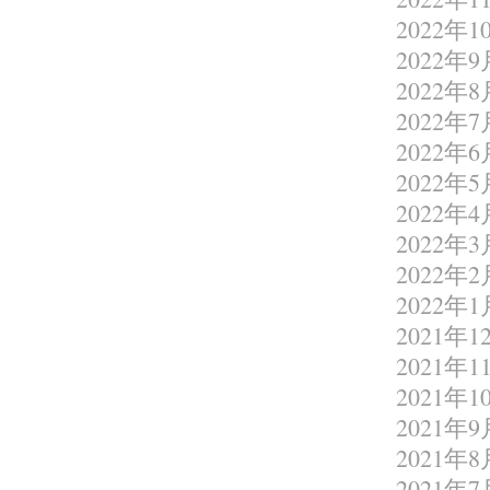
2022年1
2022年9
2022年8
2022年7
2022年6
2022年5
2022年4
2022年3
2022年2
2022年1
2021年1
2021年1
2021年1
2021年9
2021年8
2021年7