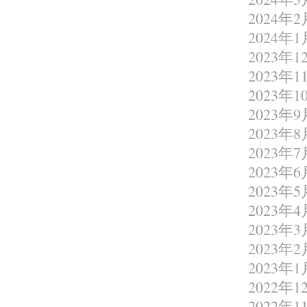
2024年2
2024年1
2023年1
2023年1
2023年1
2023年9
2023年8
2023年7
2023年6
2023年5
2023年4
2023年3
2023年2
2023年1
2022年1
2022年1