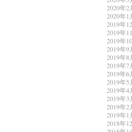
2020年2
2020年1
2019年1
2019年1
2019年1
2019年9
2019年8
2019年7
2019年6
2019年5
2019年4
2019年3
2019年2
2019年1
2018年1
2018年1