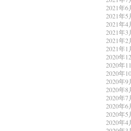
2021年6
2021年5
2021年4
2021年3
2021年2
2021年1
2020年1
2020年1
2020年1
2020年9
2020年8
2020年7
2020年6
2020年5
2020年4
2020年3