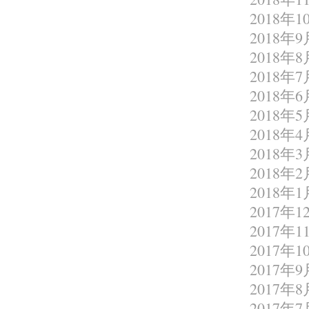
2018年1
2018年9
2018年8
2018年7
2018年6
2018年5
2018年4
2018年3
2018年2
2018年1
2017年1
2017年1
2017年1
2017年9
2017年8
2017年7