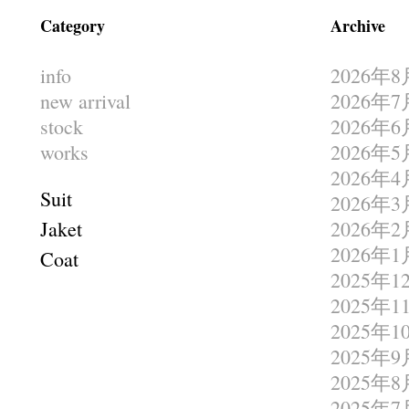
Category
Archive
info
2026年8
new arrival
2026年7
stock
2026年6
works
2026年5
2026年4
Suit
2026年3
Jaket
2026年2
2026年1
Coat
2025年1
2025年1
2025年1
2025年9
2025年8
2025年7