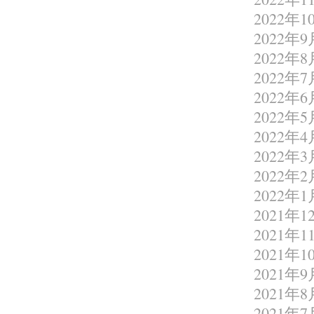
2022年1
2022年9
2022年8
2022年7
2022年6
2022年5
2022年4
2022年3
2022年2
2022年1
2021年1
2021年1
2021年1
2021年9
2021年8
2021年7