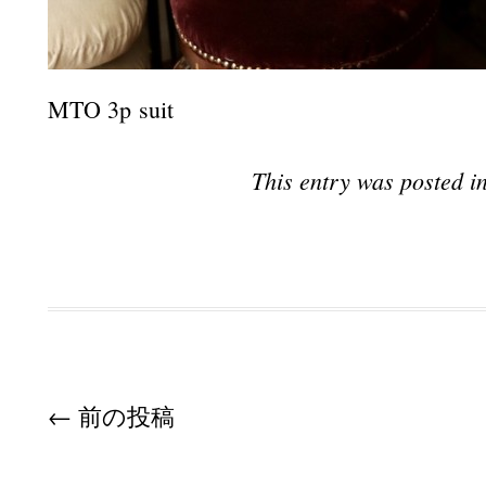
MTO 3p suit
This entry was posted i
Post navigation
←
前の投稿