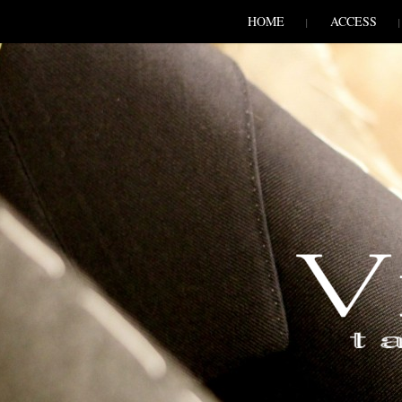
SKIP TO CONLANDSCAPET
MENU
HOME
ACCESS