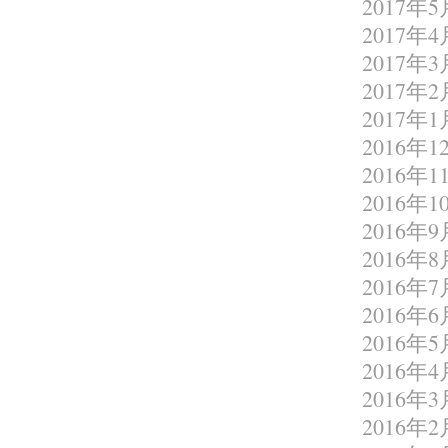
2017年5
2017年4
2017年3
2017年2
2017年1
2016年1
2016年1
2016年1
2016年9
2016年8
2016年7
2016年6
2016年5
2016年4
2016年3
2016年2