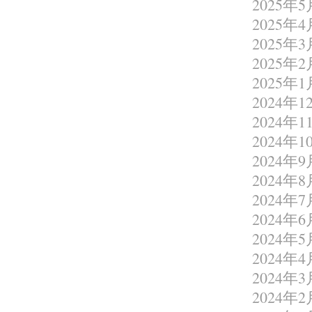
2025年5
2025年4
2025年3
2025年2
2025年1
2024年1
2024年1
2024年1
2024年9
2024年8
2024年7
2024年6
2024年5
2024年4
2024年3
2024年2