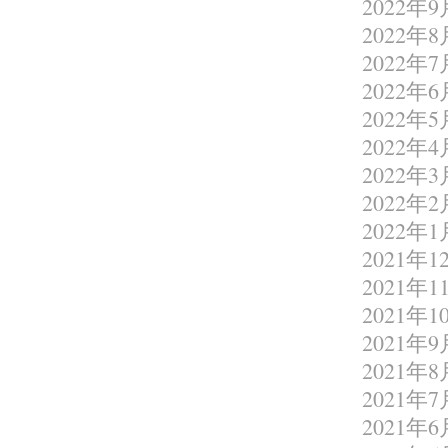
2022年9
2022年8
2022年7
2022年6
2022年5
2022年4
2022年3
2022年2
2022年1
2021年1
2021年1
2021年1
2021年9
2021年8
2021年7
2021年6