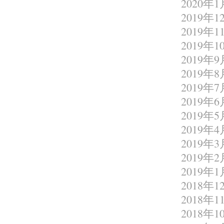
2020年1
2019年1
2019年1
2019年1
2019年9
2019年8
2019年7
2019年6
2019年5
2019年4
2019年3
2019年2
2019年1
2018年1
2018年1
2018年1