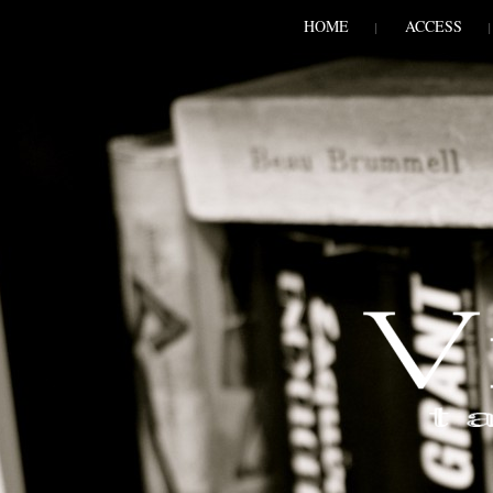
SKIP TO CONLANDSCAPET
MENU
HOME
ACCESS