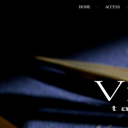
SKIP TO CONLANDSCAPET
MENU
HOME
ACCESS