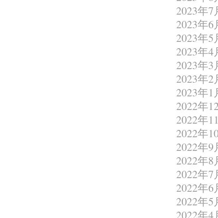
2023年7
2023年6
2023年5
2023年4
2023年3
2023年2
2023年1
2022年1
2022年1
2022年1
2022年9
2022年8
2022年7
2022年6
2022年5
2022年4