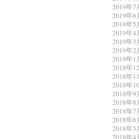
2019年7
2019年6
2019年5
2019年4
2019年3
2019年2
2019年1
2018年1
2018年1
2018年1
2018年9
2018年8
2018年7
2018年6
2018年5
2018年4