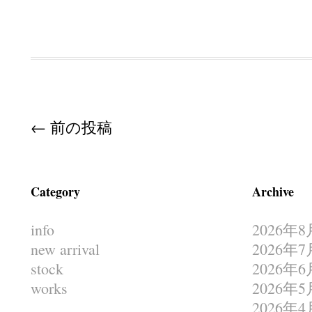
Post navigation
←
前の投稿
Category
Archive
info
2026年8
new arrival
2026年7
stock
2026年6
works
2026年5
2026年4