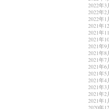
2022年3
2022年2
2022年1
2021年1
2021年1
2021年1
2021年9
2021年8
2021年7
2021年6
2021年5
2021年4
2021年3
2021年2
2021年1
2020年1