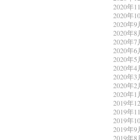
2020年1
2020年1
2020年9
2020年8
2020年7
2020年6
2020年5
2020年4
2020年3
2020年2
2020年1
2019年1
2019年1
2019年1
2019年9
2019年8