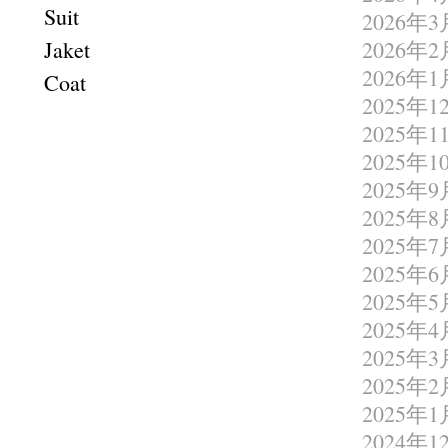
Suit
2026年3
Jaket
2026年2
2026年1
Coat
2025年1
2025年1
2025年1
2025年9
2025年8
2025年7
2025年6
2025年5
2025年4
2025年3
2025年2
2025年1
2024年1