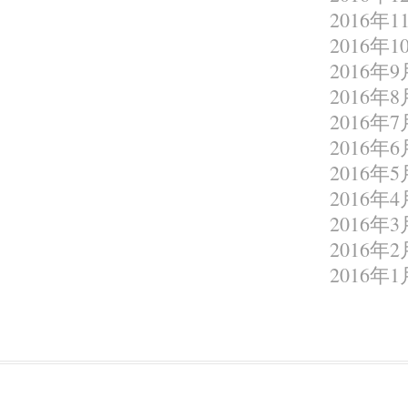
2016年1
2016年1
2016年9
2016年8
2016年7
2016年6
2016年5
2016年4
2016年3
2016年2
2016年1