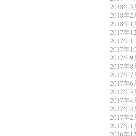
2018年3
2018年2
2018年1
2017年1
2017年1
2017年1
2017年9
2017年8
2017年7
2017年6
2017年5
2017年4
2017年3
2017年2
2017年1
2016年1