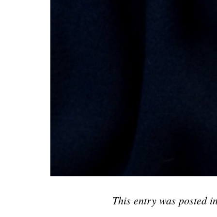
This entry was posted i