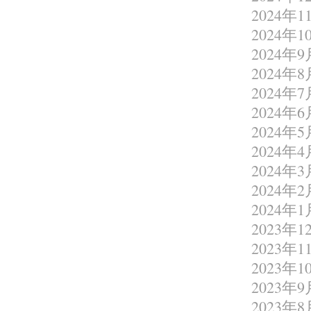
2024年1
2024年1
2024年9
2024年8
2024年7
2024年6
2024年5
2024年4
2024年3
2024年2
2024年1
2023年1
2023年1
2023年1
2023年9
2023年8