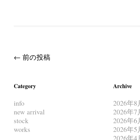
Post navigation
←
前の投稿
Category
Archive
info
2026年8
new arrival
2026年7
stock
2026年6
works
2026年5
2026年4