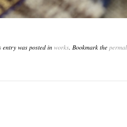
s entry was posted in
works
. Bookmark the
permal