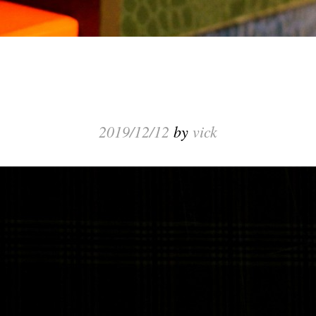
2019/12/12
by
vick