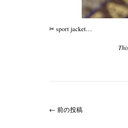
✂︎ sport jacket…
Thi
Post navigation
←
前の投稿