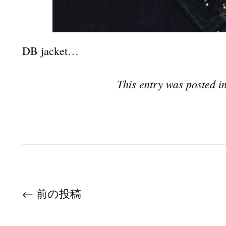
DB jacket…
This entry was posted i
Post navigation
←
前の投稿