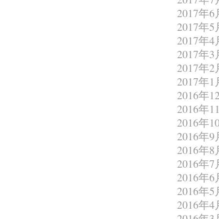
2017年6
2017年5
2017年4
2017年3
2017年2
2017年1
2016年1
2016年1
2016年1
2016年9
2016年8
2016年7
2016年6
2016年5
2016年4
2016年3