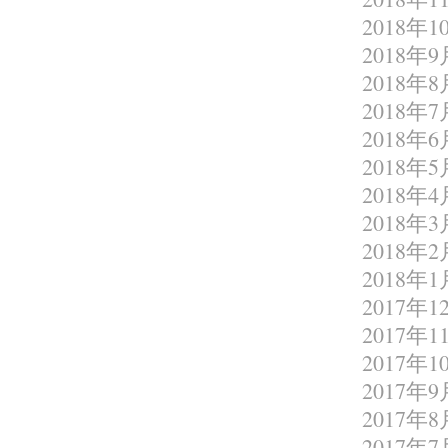
2018年1
2018年9
2018年8
2018年7
2018年6
2018年5
2018年4
2018年3
2018年2
2018年1
2017年1
2017年1
2017年1
2017年9
2017年8
2017年7