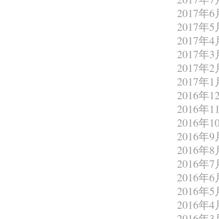
2017年6
2017年5
2017年4
2017年3
2017年2
2017年1
2016年1
2016年1
2016年1
2016年9
2016年8
2016年7
2016年6
2016年5
2016年4
2016年3