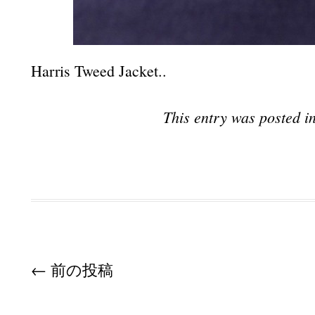
Harris Tweed Jacket..
This entry was posted i
Post navigation
←
前の投稿