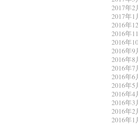
2017年2
2017年1
2016年1
2016年1
2016年1
2016年9
2016年8
2016年7
2016年6
2016年5
2016年4
2016年3
2016年2
2016年1