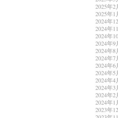
2025年2
2025年1
2024年1
2024年1
2024年1
2024年9
2024年8
2024年7
2024年6
2024年5
2024年4
2024年3
2024年2
2024年1
2023年1
2023年1