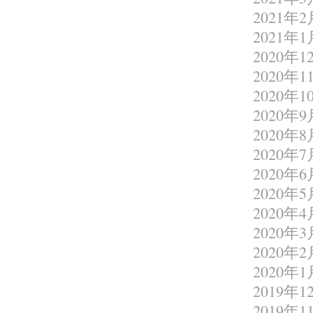
2021年2
2021年1
2020年1
2020年1
2020年1
2020年9
2020年8
2020年7
2020年6
2020年5
2020年4
2020年3
2020年2
2020年1
2019年1
2019年1