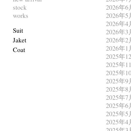
stock
2026年6
works
2026年5
2026年4
Suit
2026年3
Jaket
2026年2
2026年1
Coat
2025年1
2025年1
2025年1
2025年9
2025年8
2025年7
2025年6
2025年5
2025年4
2025年3