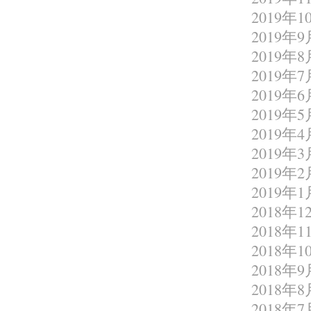
2019年1
2019年9
2019年8
2019年7
2019年6
2019年5
2019年4
2019年3
2019年2
2019年1
2018年1
2018年1
2018年1
2018年9
2018年8
2018年7