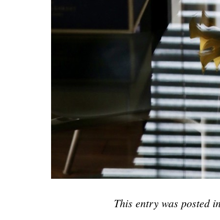
This entry was posted i