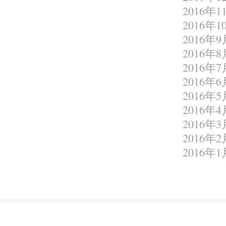
2016年1
2016年1
2016年9
2016年8
2016年7
2016年6
2016年5
2016年4
2016年3
2016年2
2016年1