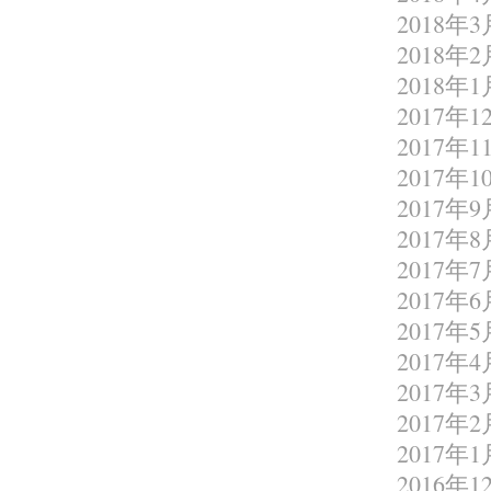
2018年3
2018年2
2018年1
2017年1
2017年1
2017年1
2017年9
2017年8
2017年7
2017年6
2017年5
2017年4
2017年3
2017年2
2017年1
2016年1