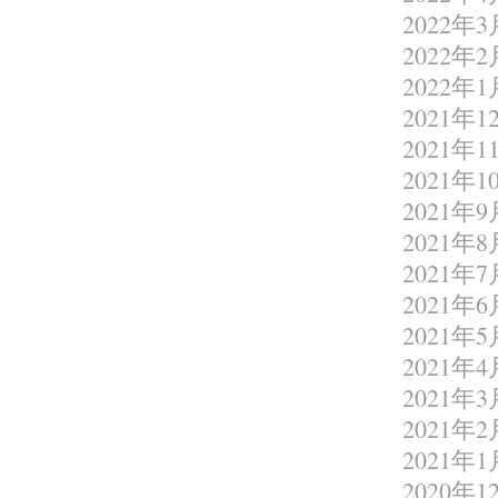
2022年3
2022年2
2022年1
2021年1
2021年1
2021年1
2021年9
2021年8
2021年7
2021年6
2021年5
2021年4
2021年3
2021年2
2021年1
2020年1