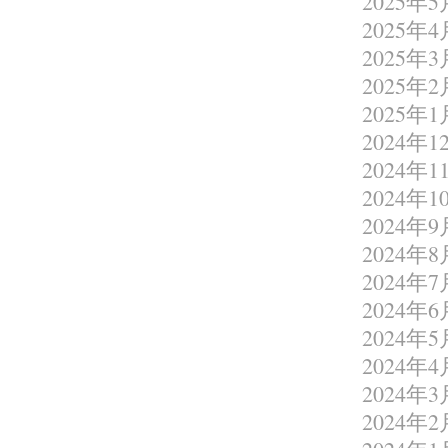
2025年5
2025年4
2025年3
2025年2
2025年1
2024年1
2024年1
2024年1
2024年9
2024年8
2024年7
2024年6
2024年5
2024年4
2024年3
2024年2