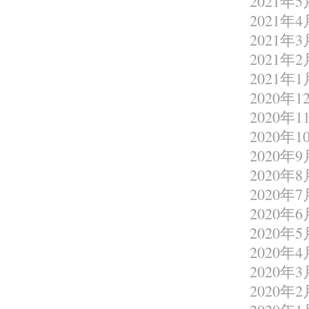
2021年5
2021年4
2021年3
2021年2
2021年1
2020年1
2020年1
2020年1
2020年9
2020年8
2020年7
2020年6
2020年5
2020年4
2020年3
2020年2