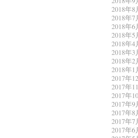
2018年9
2018年8
2018年7
2018年6
2018年5
2018年4
2018年3
2018年2
2018年1
2017年1
2017年1
2017年1
2017年9
2017年8
2017年7
2017年6