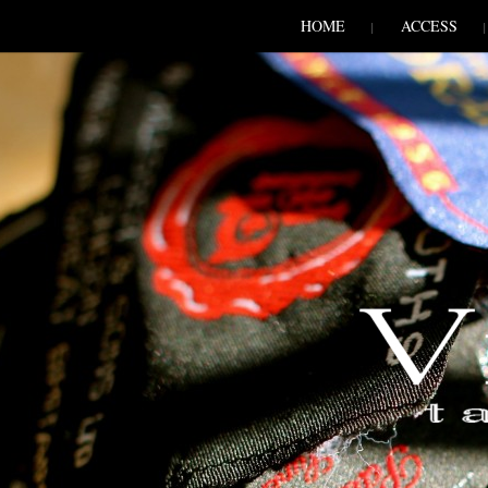
SKIP TO CONLANDSCAPET
MENU
HOME
ACCESS