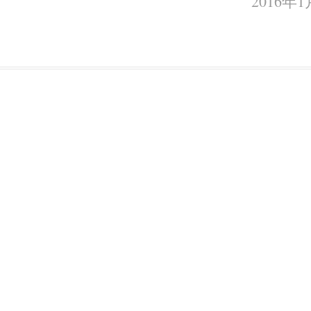
2016年1