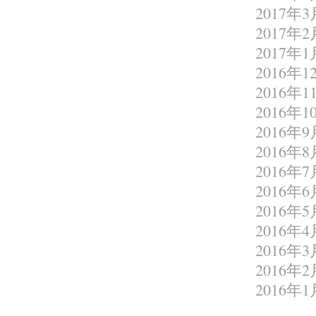
2017年3
2017年2
2017年1
2016年1
2016年1
2016年1
2016年9
2016年8
2016年7
2016年6
2016年5
2016年4
2016年3
2016年2
2016年1