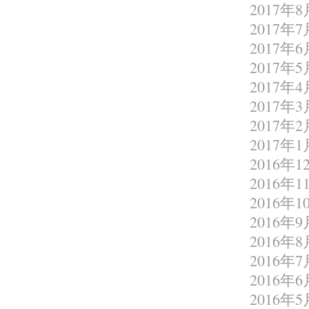
2017年8
2017年7
2017年6
2017年5
2017年4
2017年3
2017年2
2017年1
2016年1
2016年1
2016年1
2016年9
2016年8
2016年7
2016年6
2016年5