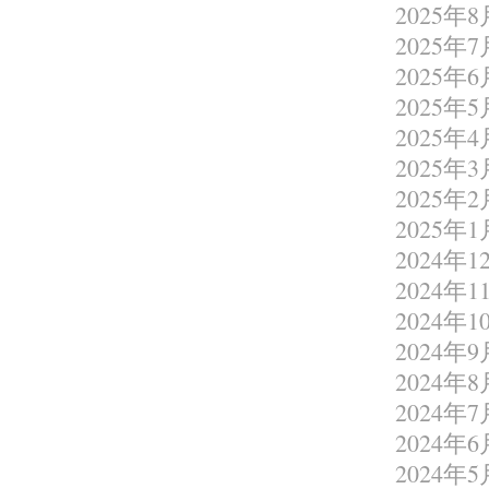
2025年8
2025年7
2025年6
2025年5
2025年4
2025年3
2025年2
2025年1
2024年1
2024年1
2024年1
2024年9
2024年8
2024年7
2024年6
2024年5