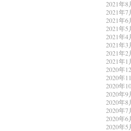
2021年8
2021年7
2021年6
2021年5
2021年4
2021年3
2021年2
2021年1
2020年1
2020年1
2020年1
2020年9
2020年8
2020年7
2020年6
2020年5