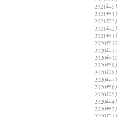
2021年5
2021年4
2021年3
2021年2
2021年1
2020年1
2020年1
2020年1
2020年9
2020年8
2020年7
2020年6
2020年5
2020年4
2020年3
2020年2