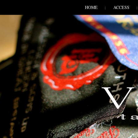
SKIP TO CONLANDSCAPET
MENU
HOME
ACCESS