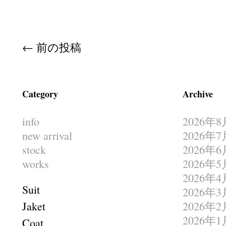
Post navigation
←
前の投稿
Category
Archive
info
2026年8
new arrival
2026年7
stock
2026年6
works
2026年5
2026年4
Suit
2026年3
Jaket
2026年2
2026年1
Coat