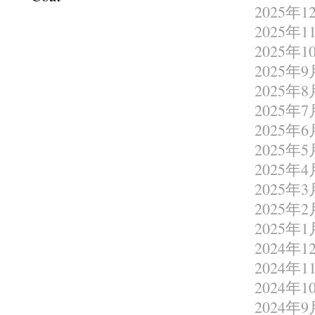
2025年1
2025年1
2025年1
2025年9
2025年8
2025年7
2025年6
2025年5
2025年4
2025年3
2025年2
2025年1
2024年1
2024年1
2024年1
2024年9