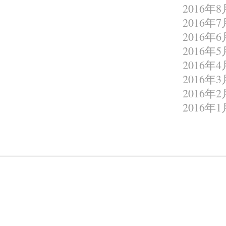
2016年8
2016年7
2016年6
2016年5
2016年4
2016年3
2016年2
2016年1