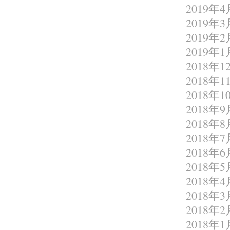
2019年4
2019年3
2019年2
2019年1
2018年1
2018年1
2018年1
2018年9
2018年8
2018年7
2018年6
2018年5
2018年4
2018年3
2018年2
2018年1