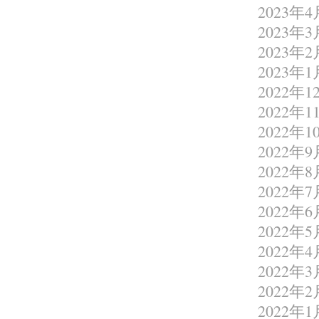
2023年4
2023年3
2023年2
2023年1
2022年1
2022年1
2022年1
2022年9
2022年8
2022年7
2022年6
2022年5
2022年4
2022年3
2022年2
2022年1