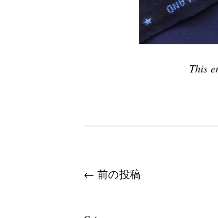
This e
Post navigation
←
前の投稿