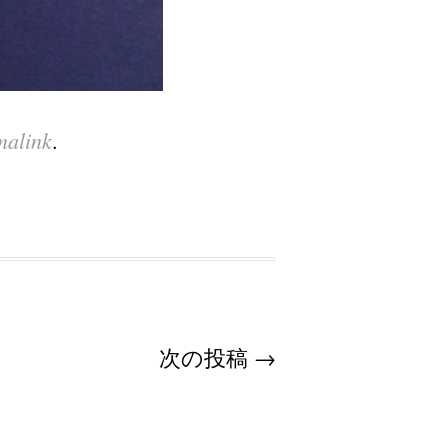
malink
.
次の投稿
→