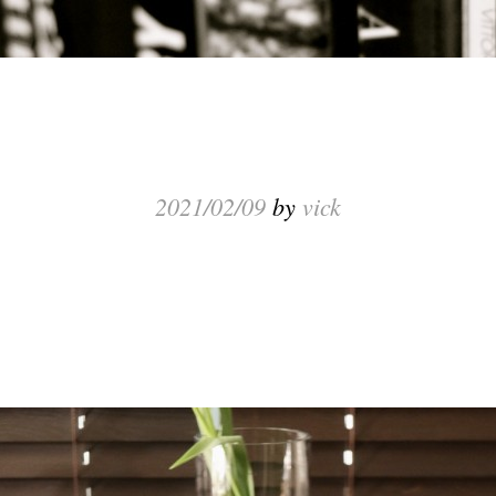
2021/02/09
by
vick