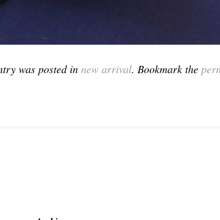
ntry was posted in
new arrival
. Bookmark the
per