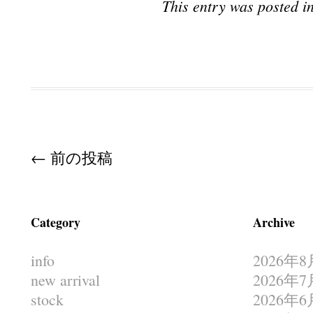
This entry was posted i
Post navigation
←
前の投稿
Category
Archive
info
2026年8
new arrival
2026年7
stock
2026年6