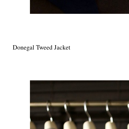
Donegal Tweed Jacket