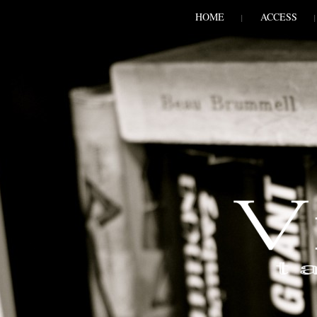
SKIP TO CONLANDSCAPET
MENU
HOME
ACCESS