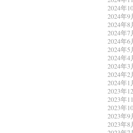
2024年1
2024年9
2024年8
2024年7
2024年6
2024年5
2024年4
2024年3
2024年2
2024年1
2023年1
2023年1
2023年1
2023年9
2023年8
2023年7