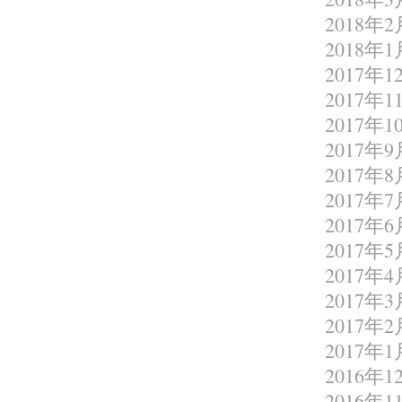
2018年2
2018年1
2017年1
2017年1
2017年1
2017年9
2017年8
2017年7
2017年6
2017年5
2017年4
2017年3
2017年2
2017年1
2016年1
2016年1