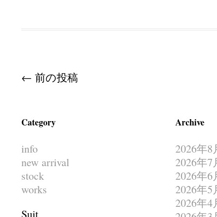
Post navigation
←
前の投稿
Category
Archive
info
2026年8
new arrival
2026年7
stock
2026年6
works
2026年5
2026年4
Suit
2026年3