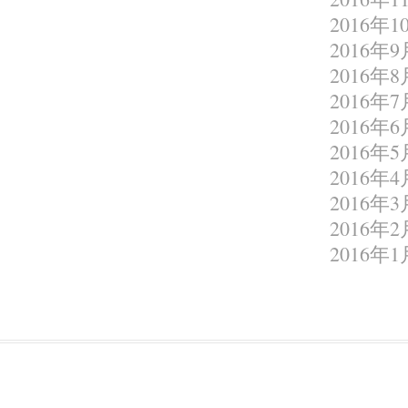
2016年1
2016年9
2016年8
2016年7
2016年6
2016年5
2016年4
2016年3
2016年2
2016年1