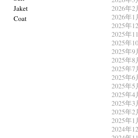
Jaket
2026年2
2026年1
Coat
2025年1
2025年1
2025年1
2025年9
2025年8
2025年7
2025年6
2025年5
2025年4
2025年3
2025年2
2025年1
2024年1
2024年1