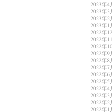
2023年4
2023年3
2023年2
2023年1
2022年1
2022年1
2022年1
2022年9
2022年8
2022年7
2022年6
2022年5
2022年4
2022年3
2022年2
2022年1