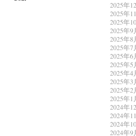
2025年1
2025年1
2025年1
2025年9
2025年8
2025年7
2025年6
2025年5
2025年4
2025年3
2025年2
2025年1
2024年1
2024年1
2024年1
2024年9