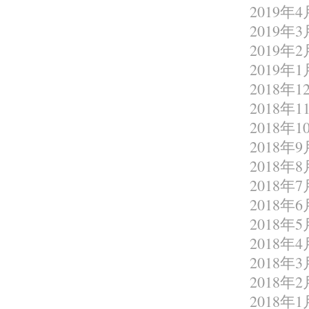
2019年4
2019年3
2019年2
2019年1
2018年1
2018年1
2018年1
2018年9
2018年8
2018年7
2018年6
2018年5
2018年4
2018年3
2018年2
2018年1