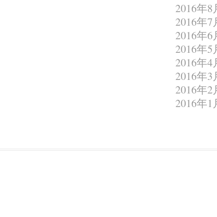
2016年8
2016年7
2016年6
2016年5
2016年4
2016年3
2016年2
2016年1