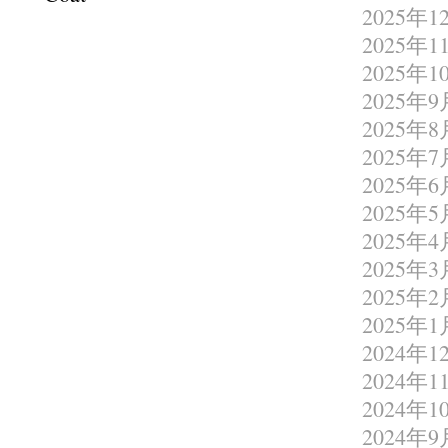
2025年1
2025年1
2025年1
2025年9
2025年8
2025年7
2025年6
2025年5
2025年4
2025年3
2025年2
2025年1
2024年1
2024年1
2024年1
2024年9