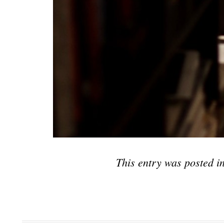
This entry was posted i