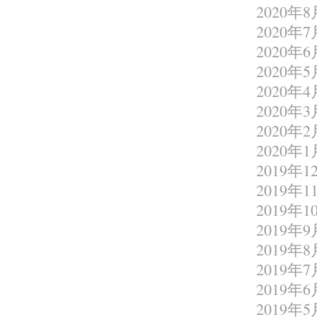
2020年8
2020年7
2020年6
2020年5
2020年4
2020年3
2020年2
2020年1
2019年1
2019年1
2019年1
2019年9
2019年8
2019年7
2019年6
2019年5