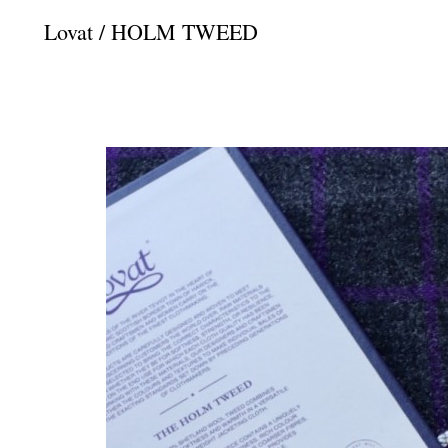
Lovat / HOLM TWEED