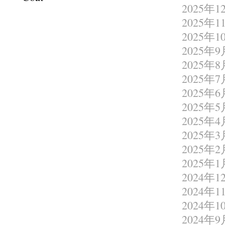
2025年1
2025年1
2025年1
2025年9
2025年8
2025年7
2025年6
2025年5
2025年4
2025年3
2025年2
2025年1
2024年1
2024年1
2024年1
2024年9