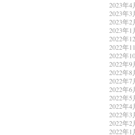
2023年4
2023年3
2023年2
2023年1
2022年1
2022年1
2022年1
2022年9
2022年8
2022年7
2022年6
2022年5
2022年4
2022年3
2022年2
2022年1