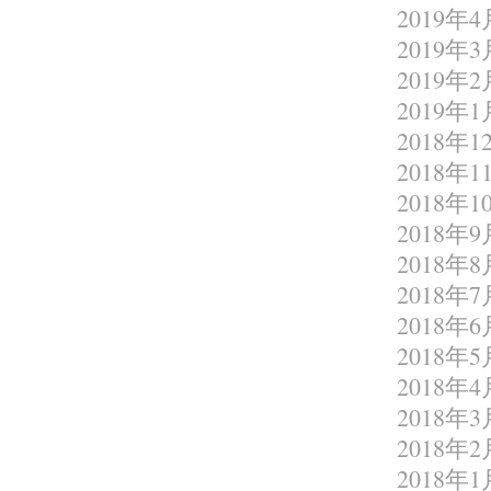
2019年4
2019年3
2019年2
2019年1
2018年1
2018年1
2018年1
2018年9
2018年8
2018年7
2018年6
2018年5
2018年4
2018年3
2018年2
2018年1