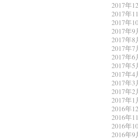
2017年1
2017年1
2017年1
2017年9
2017年8
2017年7
2017年6
2017年5
2017年4
2017年3
2017年2
2017年1
2016年1
2016年1
2016年1
2016年9