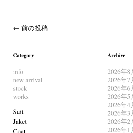
Post navigation
←
前の投稿
Category
Archive
info
2026年8
new arrival
2026年7
stock
2026年6
works
2026年5
2026年4
Suit
2026年3
Jaket
2026年2
2026年1
Coat