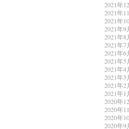
2021年1
2021年1
2021年1
2021年9
2021年8
2021年7
2021年6
2021年5
2021年4
2021年3
2021年2
2021年1
2020年1
2020年1
2020年1
2020年9