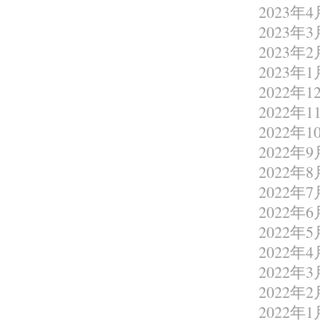
2023年4
2023年3
2023年2
2023年1
2022年1
2022年1
2022年1
2022年9
2022年8
2022年7
2022年6
2022年5
2022年4
2022年3
2022年2
2022年1