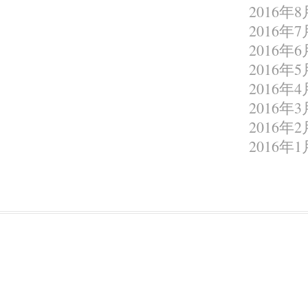
2016年8
2016年7
2016年6
2016年5
2016年4
2016年3
2016年2
2016年1