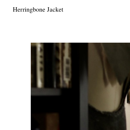
Herringbone Jacket