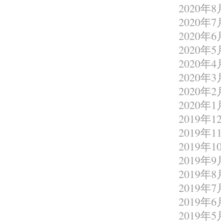
2020年8
2020年7
2020年6
2020年5
2020年4
2020年3
2020年2
2020年1
2019年1
2019年1
2019年1
2019年9
2019年8
2019年7
2019年6
2019年5