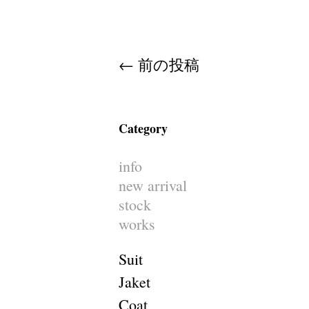
Post navigation
←
前の投稿
Category
info
new arrival
stock
works
Suit
Jaket
Coat