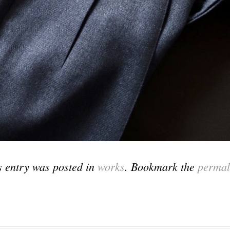
s entry was posted in
works
. Bookmark the
permal