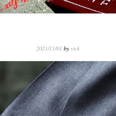
2021/11/01
by
vick