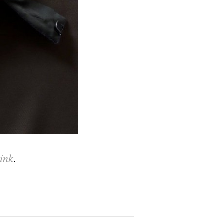
ink
.