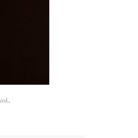
ink
.