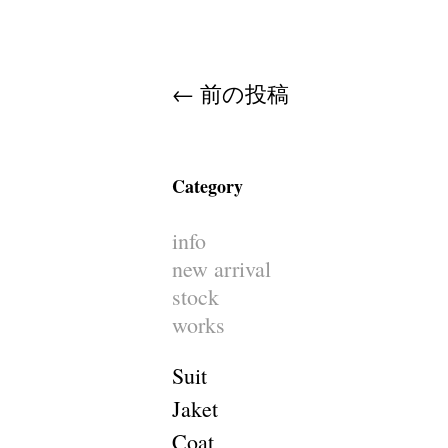
Post navigation
←
前の投稿
Category
info
new arrival
stock
works
Suit
Jaket
Coat