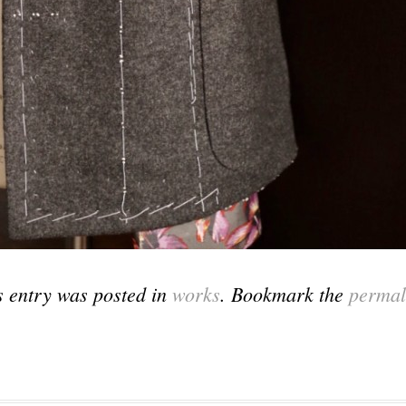
s entry was posted in
works
. Bookmark the
permal