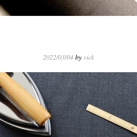
2022/03/04
by
vick