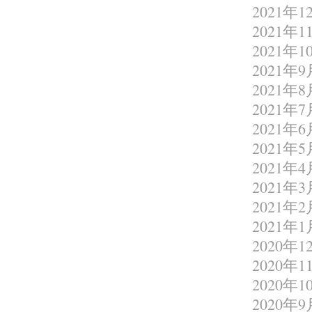
2021年1
2021年1
2021年1
2021年9
2021年8
2021年7
2021年6
2021年5
2021年4
2021年3
2021年2
2021年1
2020年1
2020年1
2020年1
2020年9