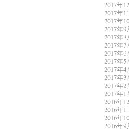
2017年1
2017年1
2017年1
2017年9
2017年8
2017年7
2017年6
2017年5
2017年4
2017年3
2017年2
2017年1
2016年1
2016年1
2016年1
2016年9