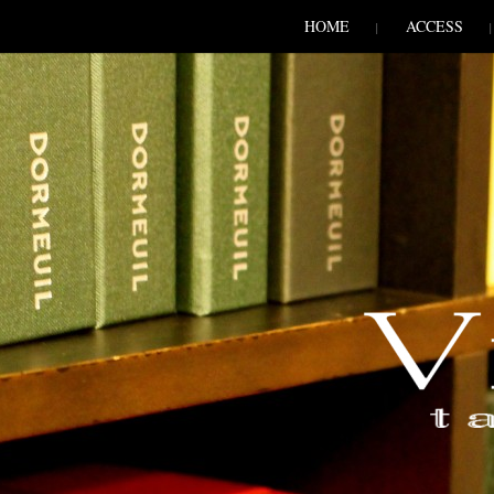
SKIP TO CONLANDSCAPET
MENU
HOME
ACCESS