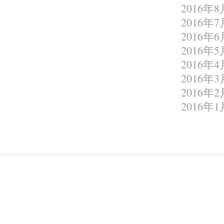
2016年8
2016年7
2016年6
2016年5
2016年4
2016年3
2016年2
2016年1