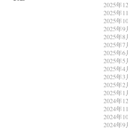
2025年1
2025年1
2025年1
2025年9
2025年8
2025年7
2025年6
2025年5
2025年4
2025年3
2025年2
2025年1
2024年1
2024年1
2024年1
2024年9