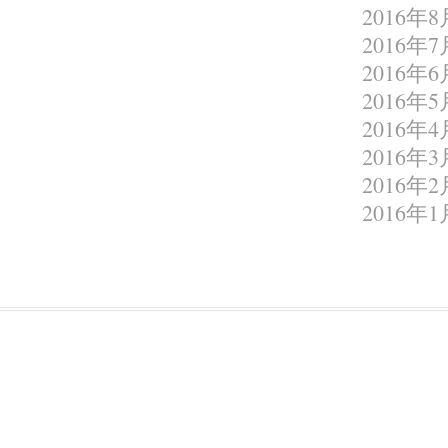
2016年8
2016年7
2016年6
2016年5
2016年4
2016年3
2016年2
2016年1