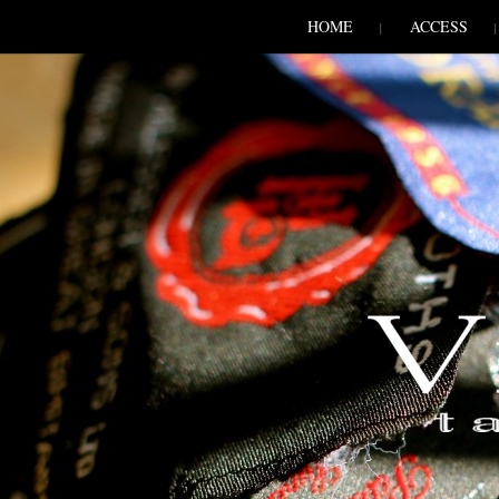
SKIP TO CONLANDSCAPET
MENU
HOME
ACCESS