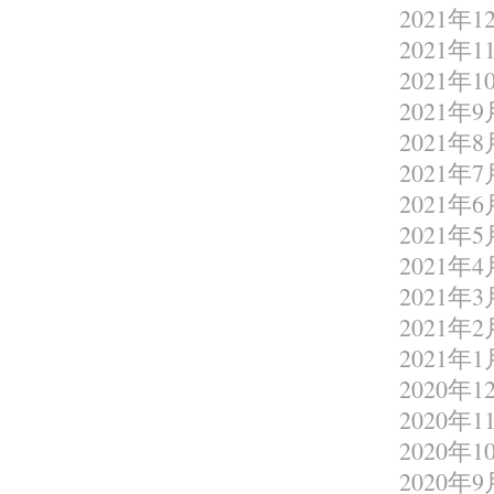
2021年1
2021年1
2021年1
2021年9
2021年8
2021年7
2021年6
2021年5
2021年4
2021年3
2021年2
2021年1
2020年1
2020年1
2020年1
2020年9