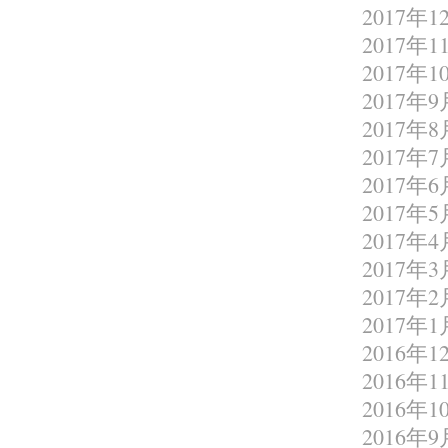
2017年1
2017年1
2017年1
2017年9
2017年8
2017年7
2017年6
2017年5
2017年4
2017年3
2017年2
2017年1
2016年1
2016年1
2016年1
2016年9