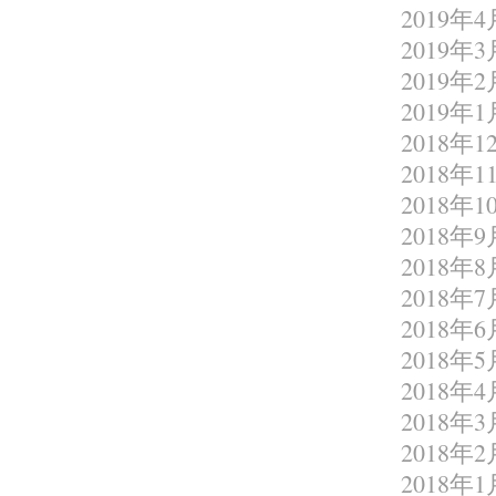
2019年4
2019年3
2019年2
2019年1
2018年1
2018年1
2018年1
2018年9
2018年8
2018年7
2018年6
2018年5
2018年4
2018年3
2018年2
2018年1