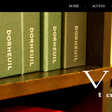
SKIP TO CONLANDSCAPET
MENU
HOME
ACCESS