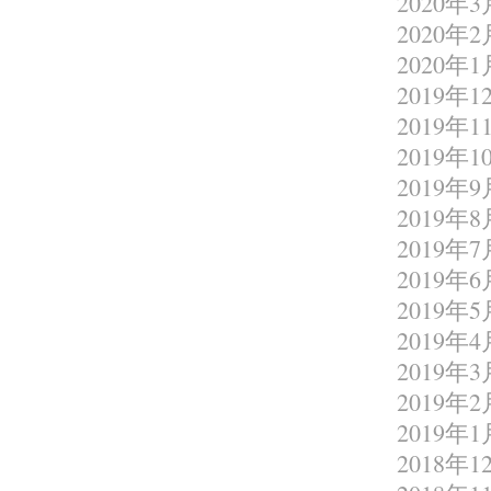
2020年3
2020年2
2020年1
2019年1
2019年1
2019年1
2019年9
2019年8
2019年7
2019年6
2019年5
2019年4
2019年3
2019年2
2019年1
2018年1