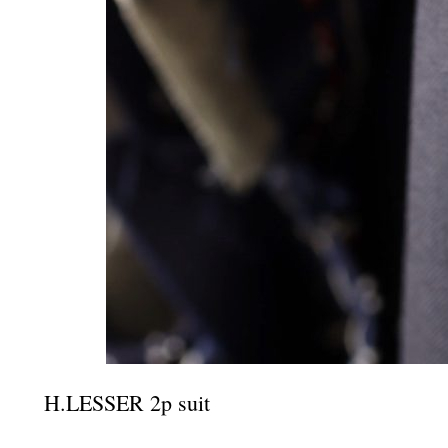
H.LESSER 2p suit