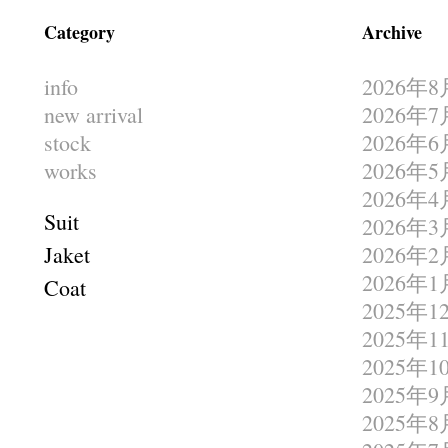
Category
Archive
info
2026年8
new arrival
2026年7
stock
2026年6
works
2026年5
2026年4
Suit
2026年3
Jaket
2026年2
2026年1
Coat
2025年1
2025年1
2025年1
2025年9
2025年8