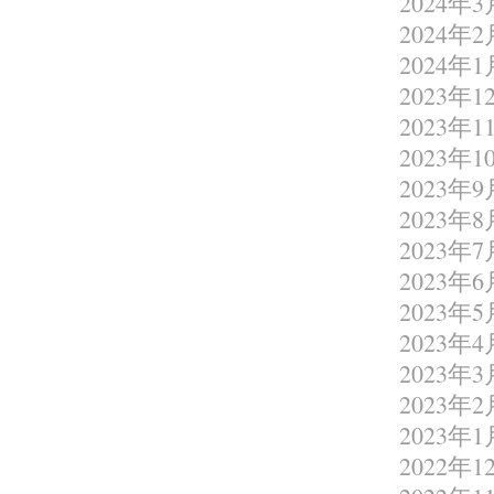
2024年3
2024年2
2024年1
2023年1
2023年1
2023年1
2023年9
2023年8
2023年7
2023年6
2023年5
2023年4
2023年3
2023年2
2023年1
2022年1