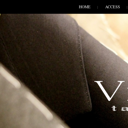
SKIP TO CONLANDSCAPET
MENU
HOME
ACCESS