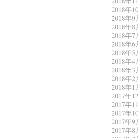
2018年1
2018年1
2018年9
2018年8
2018年7
2018年6
2018年5
2018年4
2018年3
2018年2
2018年1
2017年1
2017年1
2017年1
2017年9
2017年8