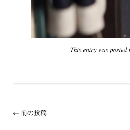
This entry was posted 
Post navigation
←
前の投稿