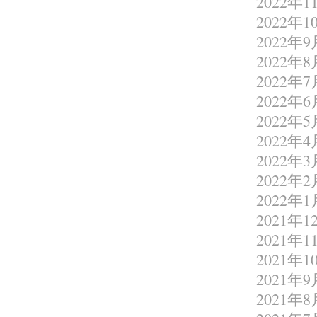
2022年1
2022年1
2022年9
2022年8
2022年7
2022年6
2022年5
2022年4
2022年3
2022年2
2022年1
2021年1
2021年1
2021年1
2021年9
2021年8