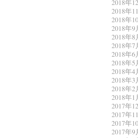
2018年1
2018年1
2018年1
2018年9
2018年8
2018年7
2018年6
2018年5
2018年4
2018年3
2018年2
2018年1
2017年1
2017年1
2017年1
2017年9