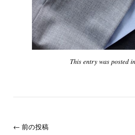
This entry was posted i
Post navigation
←
前の投稿