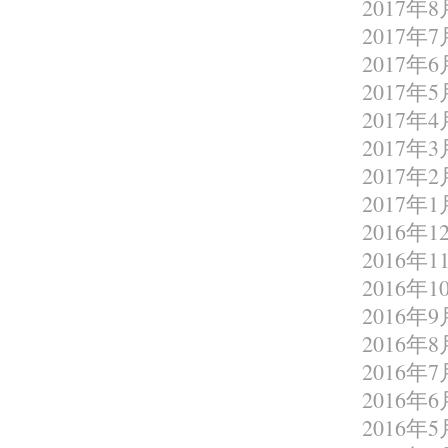
2017年8
2017年7
2017年6
2017年5
2017年4
2017年3
2017年2
2017年1
2016年1
2016年1
2016年1
2016年9
2016年8
2016年7
2016年6
2016年5