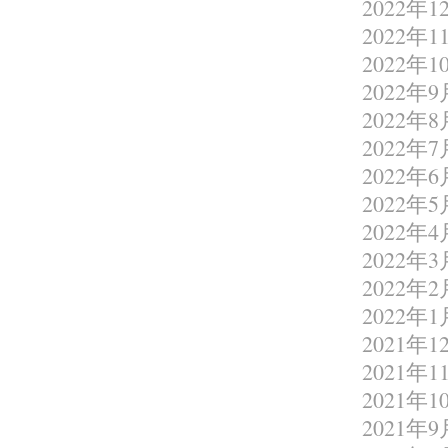
2022年1
2022年1
2022年1
2022年9
2022年8
2022年7
2022年6
2022年5
2022年4
2022年3
2022年2
2022年1
2021年1
2021年1
2021年1
2021年9