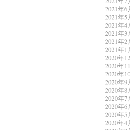
2021年7
2021年6
2021年5
2021年4
2021年3
2021年2
2021年1
2020年1
2020年1
2020年1
2020年9
2020年8
2020年7
2020年6
2020年5
2020年4