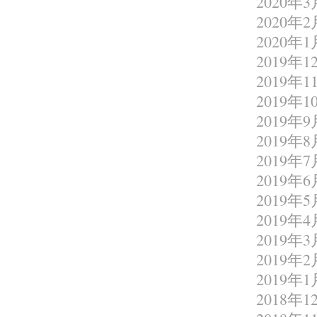
2020年3
2020年2
2020年1
2019年1
2019年1
2019年1
2019年9
2019年8
2019年7
2019年6
2019年5
2019年4
2019年3
2019年2
2019年1
2018年1