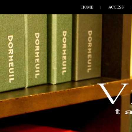
SKIP TO CONLANDSCAPET
MENU
HOME
ACCESS