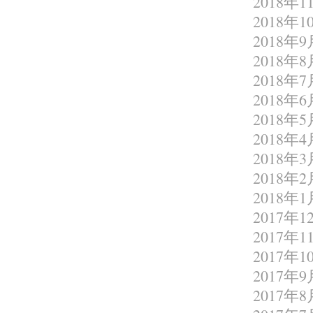
2018年1
2018年1
2018年9
2018年8
2018年7
2018年6
2018年5
2018年4
2018年3
2018年2
2018年1
2017年1
2017年1
2017年1
2017年9
2017年8