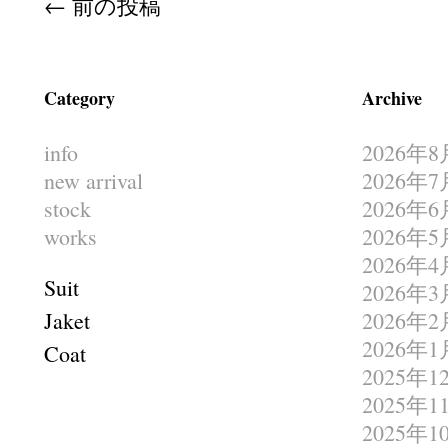
Post navigation
←
前の投稿
Category
Archive
info
2026年8
new arrival
2026年7
stock
2026年6
works
2026年5
2026年4
Suit
2026年3
Jaket
2026年2
2026年1
Coat
2025年1
2025年1
2025年1