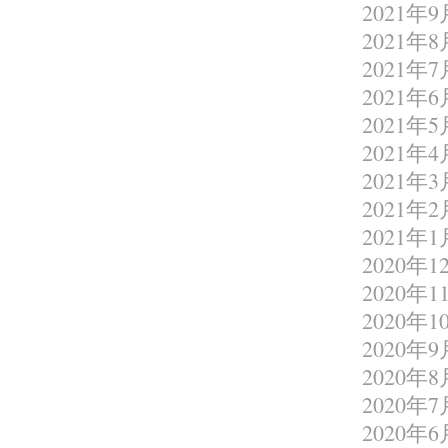
2021年9
2021年8
2021年7
2021年6
2021年5
2021年4
2021年3
2021年2
2021年1
2020年1
2020年1
2020年1
2020年9
2020年8
2020年7
2020年6