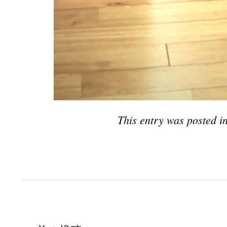
This entry was posted i