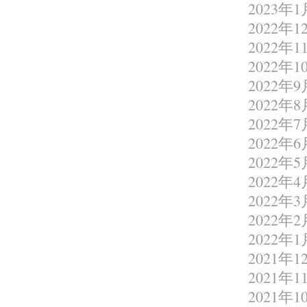
2023年1
2022年1
2022年1
2022年1
2022年9
2022年8
2022年7
2022年6
2022年5
2022年4
2022年3
2022年2
2022年1
2021年1
2021年1
2021年1