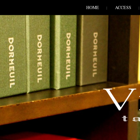
SKIP TO CONLANDSCAPET
MENU
HOME
ACCESS