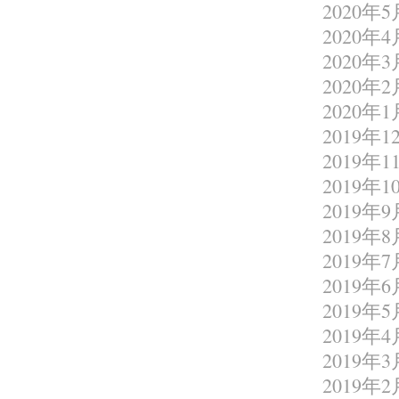
2020年5
2020年4
2020年3
2020年2
2020年1
2019年1
2019年1
2019年1
2019年9
2019年8
2019年7
2019年6
2019年5
2019年4
2019年3
2019年2