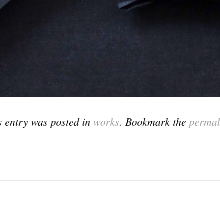
s entry was posted in
works
. Bookmark the
permal