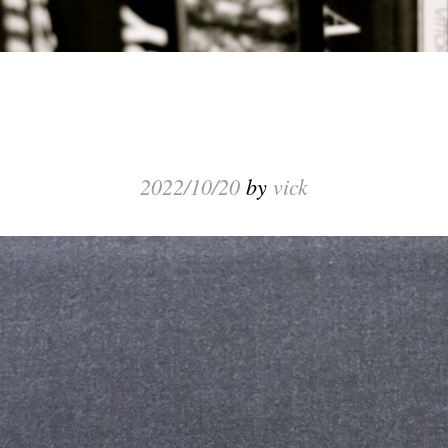
2022/10/20
by
vick