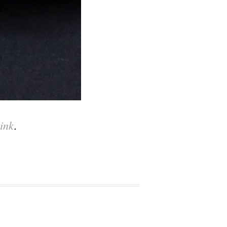
ink
.