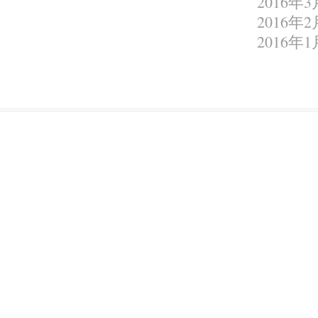
2016年3
2016年2
2016年1