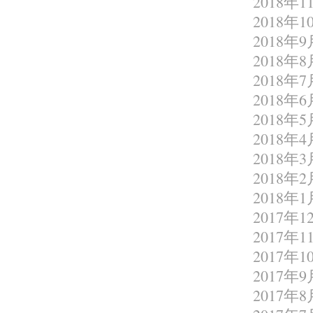
2018年1
2018年1
2018年9
2018年8
2018年7
2018年6
2018年5
2018年4
2018年3
2018年2
2018年1
2017年1
2017年1
2017年1
2017年9
2017年8