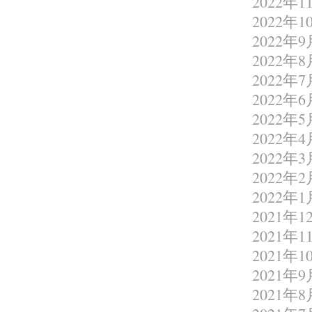
2022年1
2022年1
2022年9
2022年8
2022年7
2022年6
2022年5
2022年4
2022年3
2022年2
2022年1
2021年1
2021年1
2021年1
2021年9
2021年8