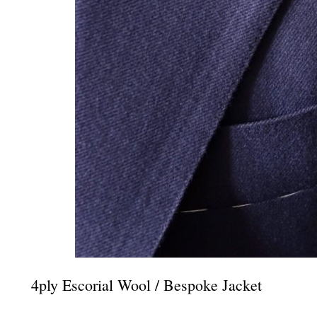
4ply Escorial Wool / Bespoke Jacket