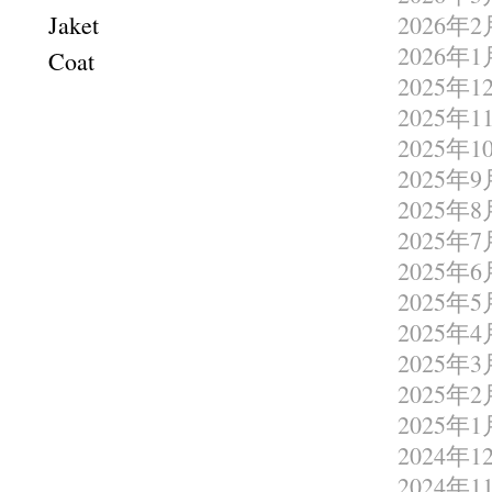
Jaket
2026年2
2026年1
Coat
2025年1
2025年1
2025年1
2025年9
2025年8
2025年7
2025年6
2025年5
2025年4
2025年3
2025年2
2025年1
2024年1
2024年1