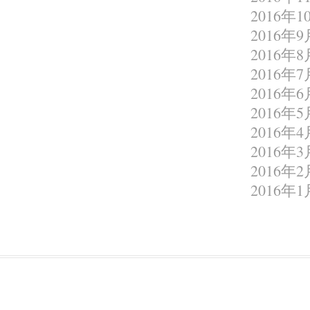
2016年1
2016年9
2016年8
2016年7
2016年6
2016年5
2016年4
2016年3
2016年2
2016年1