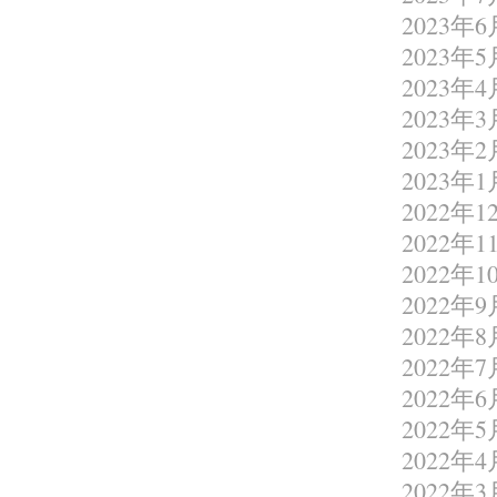
2023年6
2023年5
2023年4
2023年3
2023年2
2023年1
2022年1
2022年1
2022年1
2022年9
2022年8
2022年7
2022年6
2022年5
2022年4
2022年3