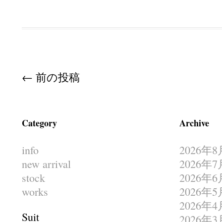
Post navigation
←
前の投稿
Category
Archive
info
2026年8
new arrival
2026年7
stock
2026年6
works
2026年5
2026年4
Suit
2026年3