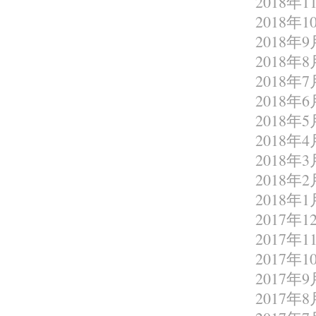
2018年1
2018年1
2018年9
2018年8
2018年7
2018年6
2018年5
2018年4
2018年3
2018年2
2018年1
2017年1
2017年1
2017年1
2017年9
2017年8