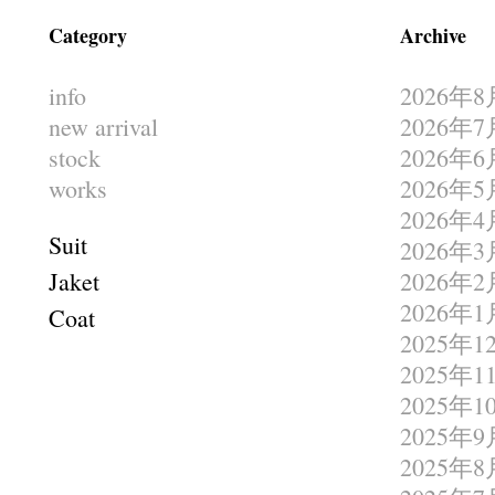
Category
Archive
info
2026年8
new arrival
2026年7
stock
2026年6
works
2026年5
2026年4
Suit
2026年3
Jaket
2026年2
2026年1
Coat
2025年1
2025年1
2025年1
2025年9
2025年8