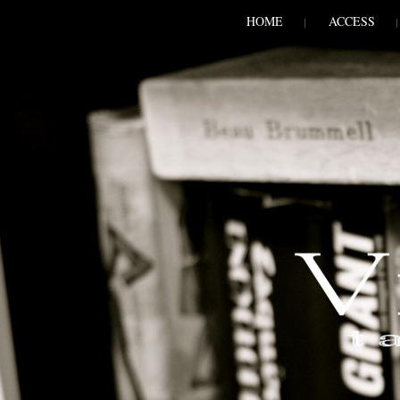
SKIP TO CONLANDSCAPET
MENU
HOME
ACCESS