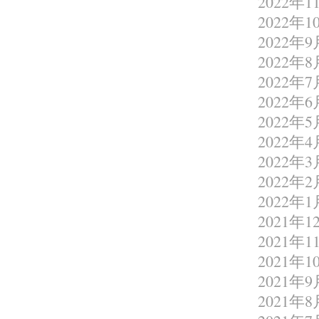
2022年1
2022年1
2022年9
2022年8
2022年7
2022年6
2022年5
2022年4
2022年3
2022年2
2022年1
2021年1
2021年1
2021年1
2021年9
2021年8