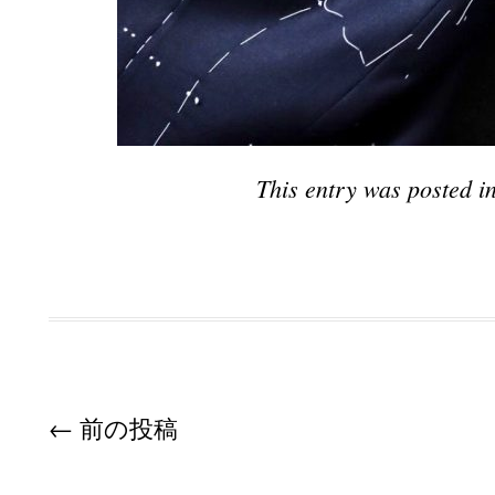
This entry was posted i
Post navigation
←
前の投稿