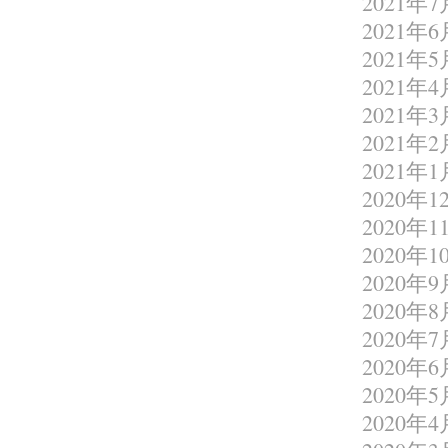
2021年7
2021年6
2021年5
2021年4
2021年3
2021年2
2021年1
2020年1
2020年1
2020年1
2020年9
2020年8
2020年7
2020年6
2020年5
2020年4