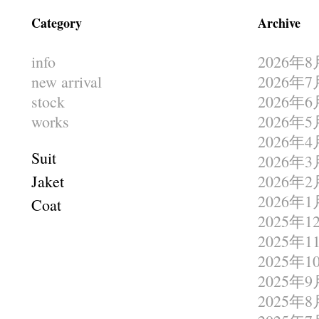
Category
Archive
info
2026年8
new arrival
2026年7
stock
2026年6
works
2026年5
2026年4
Suit
2026年3
Jaket
2026年2
2026年1
Coat
2025年1
2025年1
2025年1
2025年9
2025年8