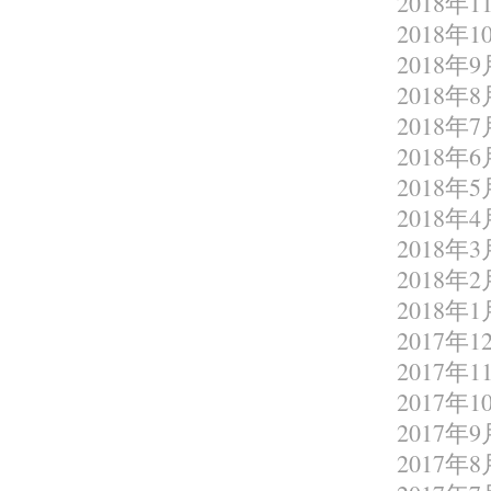
2018年1
2018年1
2018年9
2018年8
2018年7
2018年6
2018年5
2018年4
2018年3
2018年2
2018年1
2017年1
2017年1
2017年1
2017年9
2017年8