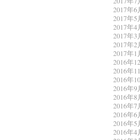
2017年7
2017年6
2017年5
2017年4
2017年3
2017年2
2017年1
2016年1
2016年1
2016年1
2016年9
2016年8
2016年7
2016年6
2016年5
2016年4