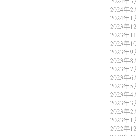
2024年3
2024年2
2024年1
2023年1
2023年1
2023年1
2023年9
2023年8
2023年7
2023年6
2023年5
2023年4
2023年3
2023年2
2023年1
2022年1