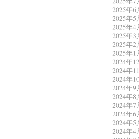
2025年7
2025年6
2025年5
2025年4
2025年3
2025年2
2025年1
2024年1
2024年1
2024年1
2024年9
2024年8
2024年7
2024年6
2024年5
2024年4