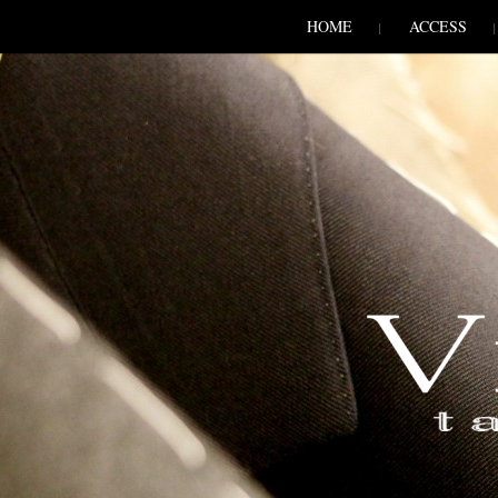
SKIP TO CONLANDSCAPET
MENU
HOME
ACCESS