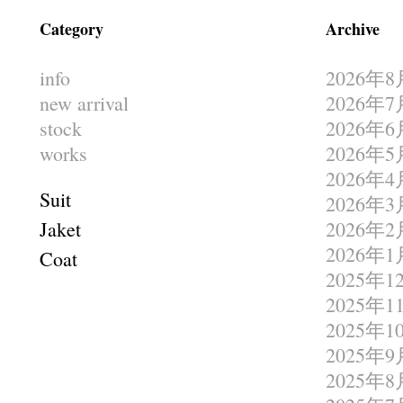
Category
Archive
info
2026年8
new arrival
2026年7
stock
2026年6
works
2026年5
2026年4
Suit
2026年3
Jaket
2026年2
2026年1
Coat
2025年1
2025年1
2025年1
2025年9
2025年8