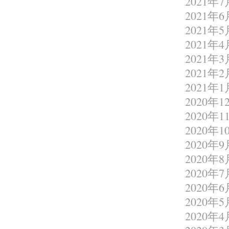
2021年7
2021年6
2021年5
2021年4
2021年3
2021年2
2021年1
2020年1
2020年1
2020年1
2020年9
2020年8
2020年7
2020年6
2020年5
2020年4