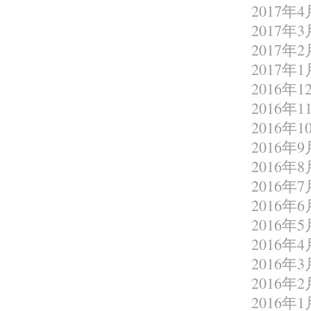
2017年4
2017年3
2017年2
2017年1
2016年1
2016年1
2016年1
2016年9
2016年8
2016年7
2016年6
2016年5
2016年4
2016年3
2016年2
2016年1