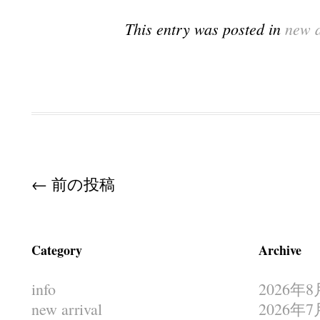
This entry was posted in
new a
Post navigation
←
前の投稿
Category
Archive
info
2026年8
new arrival
2026年7