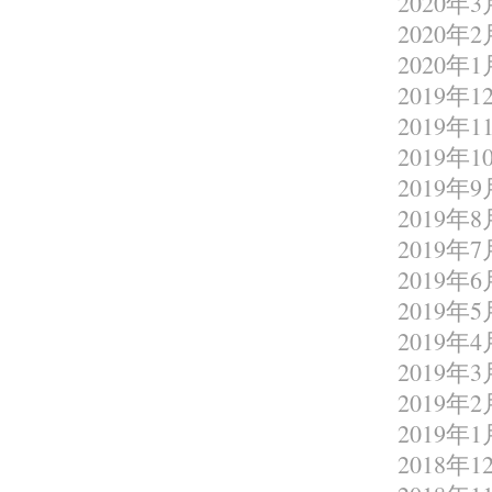
2020年3
2020年2
2020年1
2019年1
2019年1
2019年1
2019年9
2019年8
2019年7
2019年6
2019年5
2019年4
2019年3
2019年2
2019年1
2018年1