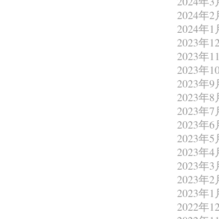
2024年3
2024年2
2024年1
2023年1
2023年1
2023年1
2023年9
2023年8
2023年7
2023年6
2023年5
2023年4
2023年3
2023年2
2023年1
2022年1