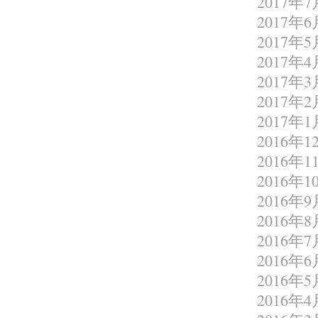
2017年7
2017年6
2017年5
2017年4
2017年3
2017年2
2017年1
2016年1
2016年1
2016年1
2016年9
2016年8
2016年7
2016年6
2016年5
2016年4