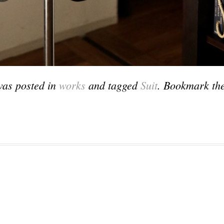
was posted in
works
and tagged
Suit
. Bookmark th