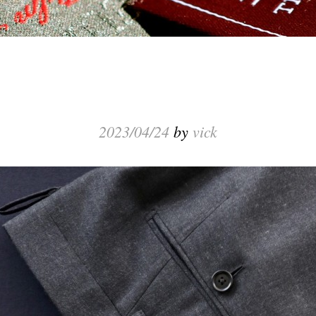
2023/04/24
by
vick