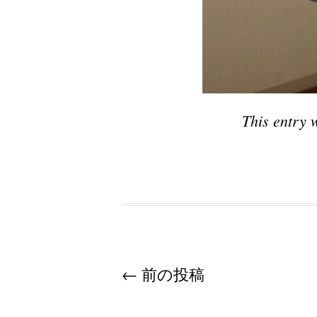
This entry 
Post navigation
←
前の投稿