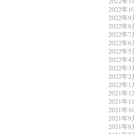
2022年1
2022年1
2022年9
2022年8
2022年7
2022年6
2022年5
2022年4
2022年3
2022年2
2022年1
2021年1
2021年1
2021年1
2021年9
2021年8