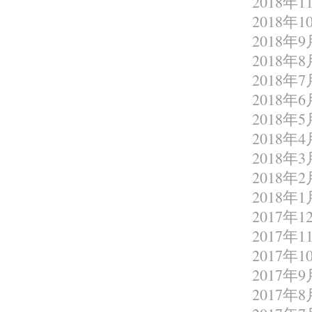
2018年1
2018年1
2018年9
2018年8
2018年7
2018年6
2018年5
2018年4
2018年3
2018年2
2018年1
2017年1
2017年1
2017年1
2017年9
2017年8