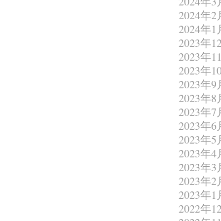
2024年3
2024年2
2024年1
2023年1
2023年1
2023年1
2023年9
2023年8
2023年7
2023年6
2023年5
2023年4
2023年3
2023年2
2023年1
2022年1