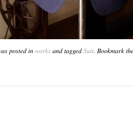
was posted in
works
and tagged
Suit
. Bookmark th