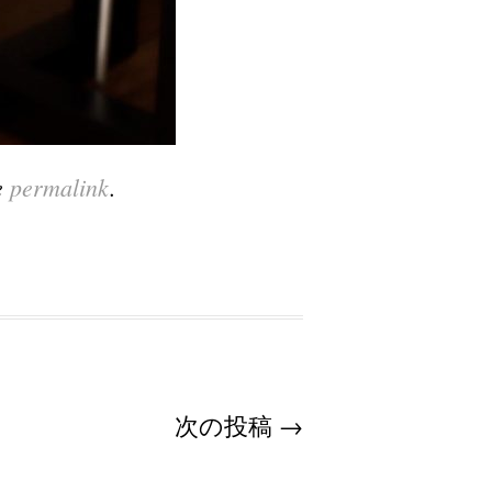
e
permalink
.
次の投稿
→