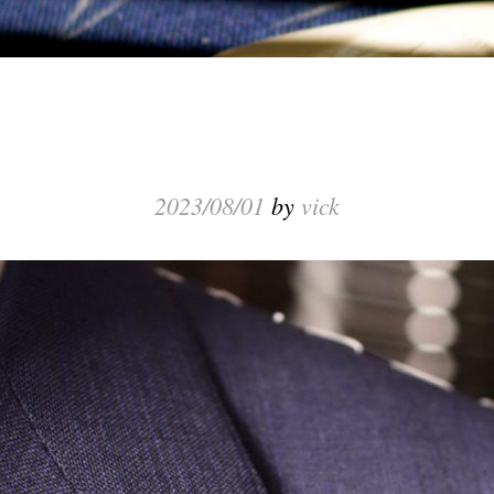
2023/08/01
by
vick