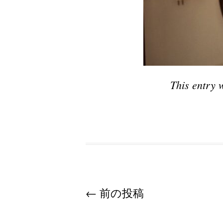
This entry 
Post navigation
←
前の投稿