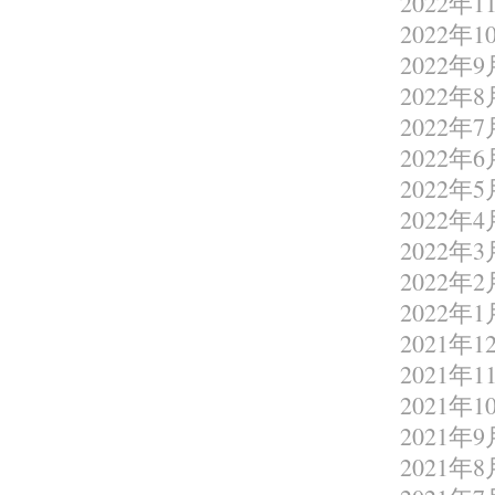
2022年1
2022年1
2022年9
2022年8
2022年7
2022年6
2022年5
2022年4
2022年3
2022年2
2022年1
2021年1
2021年1
2021年1
2021年9
2021年8