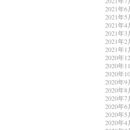
2021年7
2021年6
2021年5
2021年4
2021年3
2021年2
2021年1
2020年1
2020年1
2020年1
2020年9
2020年8
2020年7
2020年6
2020年5
2020年4