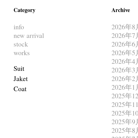
Category
Archive
info
2026年8
new arrival
2026年7
stock
2026年6
works
2026年5
2026年4
Suit
2026年3
Jaket
2026年2
2026年1
Coat
2025年1
2025年1
2025年1
2025年9
2025年8